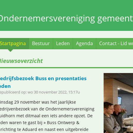
Ondernemersvereniging gemeent
Startpagina
Bestuur
Leden
Agenda
Contact - Lid 
ieuwsoverzicht
edrijfsbezoek Buss en presentaties
eden
epubliceerd op: wo 30 november 2022, 15:17u
insdag 29 november was het jaarlijkse
edrijvenbezoek van de Ondernemersvereniging
uidhorn met ditmaal een iets andere opzet. De
eden waren te gast bij » Buss Ontwerp &
nrichting te Aduard en naast een uitgebreide