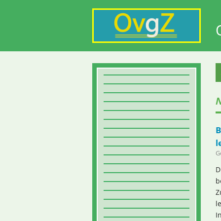
N
B
l
G
D
b
Z
l
I