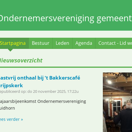
Ondernemersvereniging gemeent
Startpagina
Bestuur
Leden
Agenda
Contact - Lid 
ieuwsoverzicht
astvrij onthaal bij ‘t Bakkerscafé
rijpskerk
epubliceerd op: do 20 november 2025, 17:22u
ajaarsbijeenkomst Ondernemersvereniging
uidhorn
ees verder »