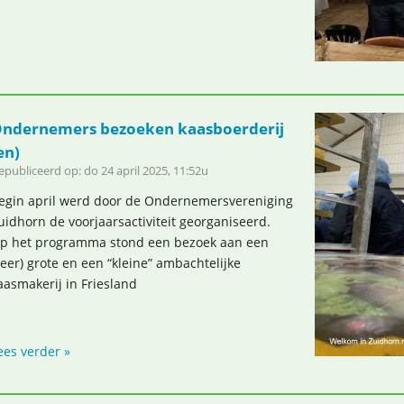
ndernemers bezoeken kaasboerderij
en)
epubliceerd op: do 24 april 2025, 11:52u
egin april werd door de Ondernemersvereniging
uidhorn de voorjaarsactiviteit georganiseerd.
p het programma stond een bezoek aan een
zeer) grote en een “kleine” ambachtelijke
aasmakerij in Friesland
ees verder »