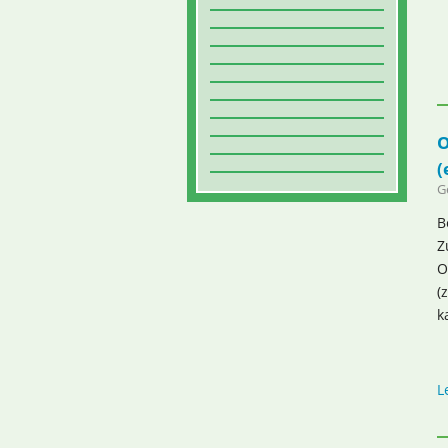
O
(
G
B
Z
O
(
k
L