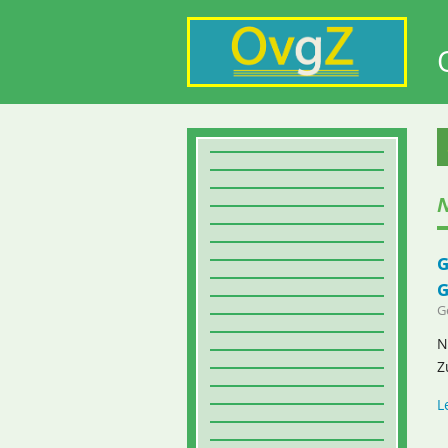
N
G
G
G
N
Z
L