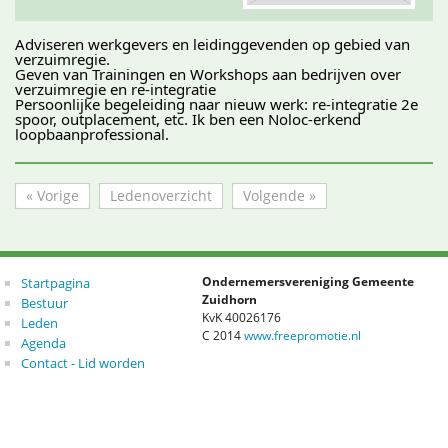
Adviseren werkgevers en leidinggevenden op gebied van 
verzuimregie.
Geven van Trainingen en Workshops aan bedrijven over 
verzuimregie en re-integratie
Persoonlijke begeleiding naar nieuw werk: re-integratie 2e 
spoor, outplacement, etc. Ik ben een Noloc-erkend 
loopbaanprofessional.
« Vorige
Ledenoverzicht
Volgende »
Startpagina
Ondernemersvereniging Gemeente
Zuidhorn
Bestuur
KvK 40026176
Leden
C 2014
www.freepromotie.nl
Agenda
Contact - Lid worden