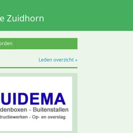
e Zuidhorn
worden
Leden overzicht »