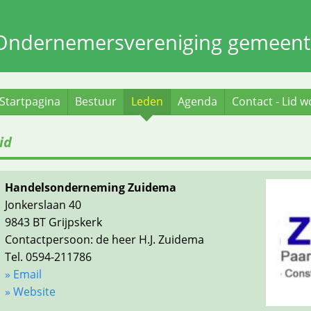
Ondernemersvereniging gemeent
Startpagina
Bestuur
Leden
Agenda
Contact - Lid 
id
Handelsonderneming Zuidema
Jonkerslaan 40
9843 BT Grijpskerk
Contactpersoon: de heer H.J. Zuidema
Tel. 0594-211786
» Email
» Website