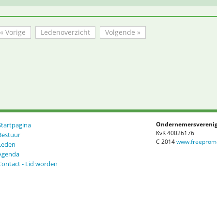
« Vorige
Ledenoverzicht
Volgende »
Startpagina
Ondernemersverenig
KvK 40026176
Bestuur
C 2014
www.freepromo
Leden
Agenda
Contact - Lid worden