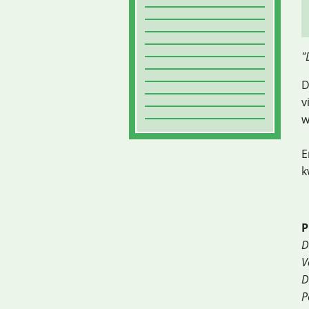
"
D
v
w
E
k
P
D
V
D
P