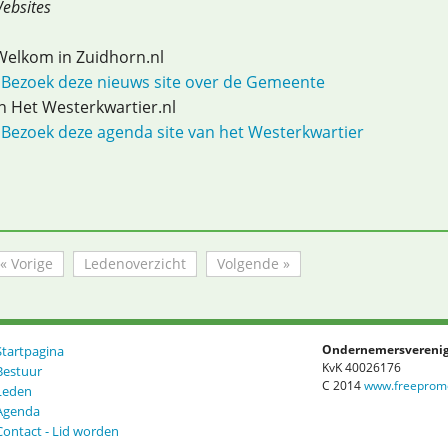
ebsites
elkom in Zuidhorn.nl
 Bezoek deze nieuws site over de Gemeente
n Het Westerkwartier.nl
 Bezoek deze agenda site van het Westerkwartier
« Vorige
Ledenoverzicht
Volgende »
Startpagina
Ondernemersverenig
KvK 40026176
Bestuur
C 2014
www.freepromo
Leden
Agenda
Contact - Lid worden