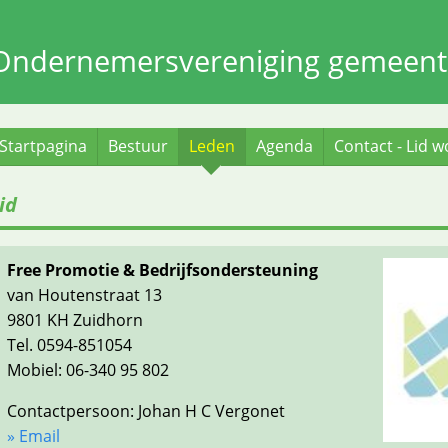
Ondernemersvereniging gemeent
Startpagina
Bestuur
Leden
Agenda
Contact - Lid 
id
Free Promotie & Bedrijfsondersteuning
van Houtenstraat 13
9801 KH Zuidhorn
Tel. 0594-851054
Mobiel: 06-340 95 802
Contactpersoon: Johan H C Vergonet
» Email