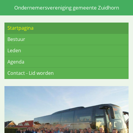
Ondernemersvereniging gemeente Zuidhorn
Startpagina
Bestuur
Leden
Agenda
Contact - Lid worden